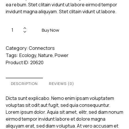
ea rebum. Stet clitain vidunt ut labore eirmod tempor
invidunt magna aliquyam. Stet clitain vidunt ut labore.
Buy Now
Category:
Connectors
Tags:
Ecology
,
Nature
,
Power
Product ID:
20620
DESCRIPTION
REVIEWS (0)
Dicta sunt explicabo. Nemo enim ipsam voluptatem
voluptas sit odit aut fugit, sed quia consequuntur.
Lorem ipsum dolor. Aquia sit amet, elitr, sed diam nonum
eirmod tempor invidunt labore et dolore magna
aliquyam.erat, sed diam voluptua. At vero accusam et