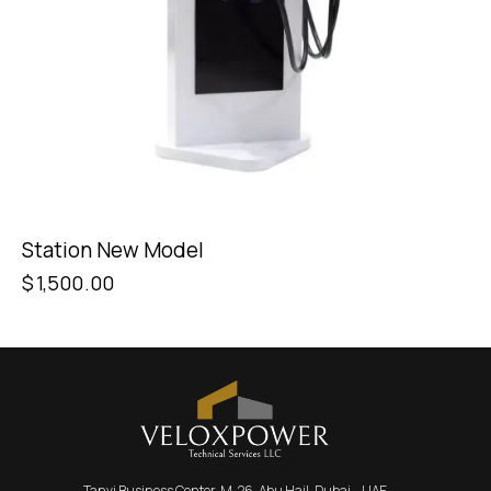
Station New Model
$
1,500.00
Tanvi Business Center, M-26, Abu Hail, Dubai – UAE