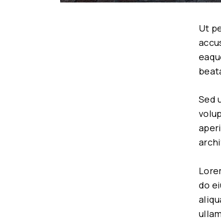
Ut pe
accu
eaque
beata
Sed u
volu
aperi
archi
Lorem
do e
aliqu
ullam