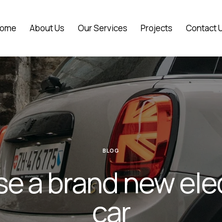
ome
About Us
Our Services
Projects
Contact 
BLOG
se a brand new elec
car