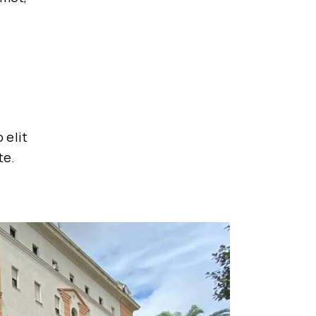
 elit
te.