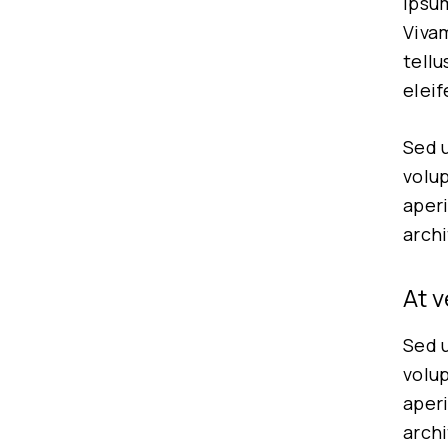
ipsum
Viva
tellu
eleif
Sed u
volu
aperi
archi
At 
Sed u
volu
aperi
archi