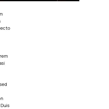
em
m
itecto
 rem
asi
 sed
on
 Duis