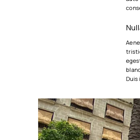
conse
Null
Aene
trist
egest
blan
Duis 