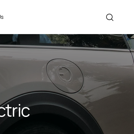
Us
tric