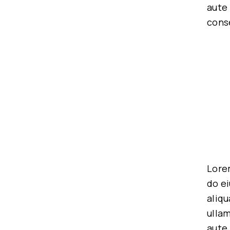
aute 
conse
Lorem
do e
aliqu
ullam
aute 