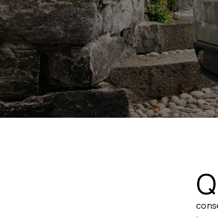
Q
conse