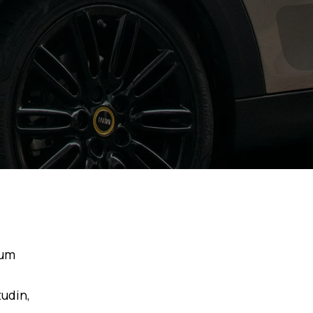
tum
udin,