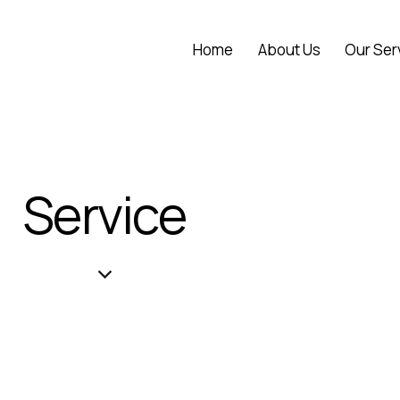
Home
About Us
Our Ser
Service