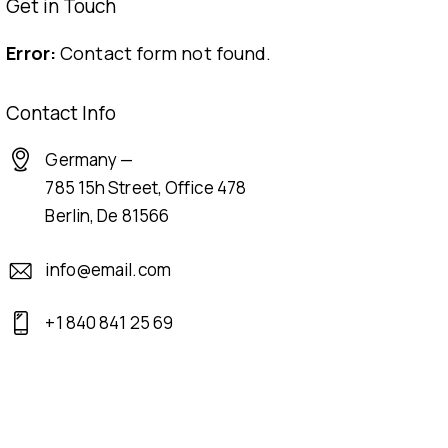
Get in Touch
Error:
Contact form not found.
Contact Info
Germany —
785 15h Street, Office 478
Berlin, De 81566
info@email.com
+1 840 841 25 69